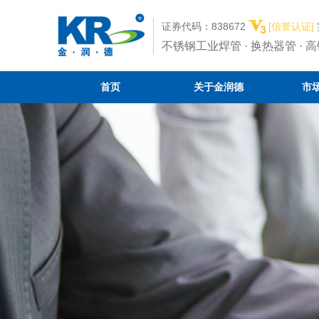
证券代码：838672
[信誉认证]
不锈钢工业焊管 · 换热器管 · 
首页
关于金润德
市