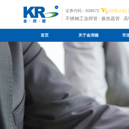
证券代码：838672
[信誉认证]
不锈钢工业焊管 · 换热器管 · 
首页
关于金润德
市